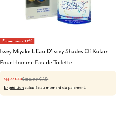
Économisez
22%
Issey Miyake L'Eau D'Issey Shades Of Kolam
Pour Homme Eau de Toilette
$122.00 CAD
$95.00 CAD
Prix
Prix
Expédition
calculée au moment du paiement.
de
habituel
vente