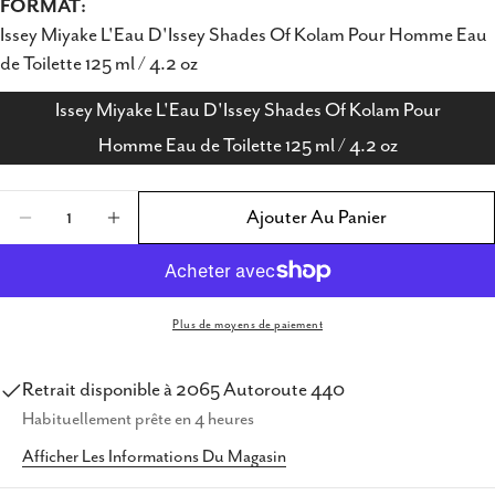
FORMAT:
Issey Miyake L'Eau D'Issey Shades Of Kolam Pour Homme Eau
de Toilette 125 ml / 4.2 oz
Issey Miyake L'Eau D'Issey Shades Of Kolam Pour
Homme Eau de Toilette 125 ml / 4.2 oz
Quantité
Ajouter Au Panier
Diminuer La Quantité Pour Issey Miyake L&#
Augmenter La Quantité Pour Issey M
Plus de moyens de paiement
Partager ce produit
Copie
Retrait disponible à
2065 Autoroute 440
Partager
Habituellement prête en 4 heures
Partager
Partager
Épingler
Afficher Les Informations Du Magasin
sur
sur
sur
Facebook
X
Pinterest