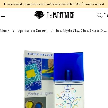
Aller
Livraison rapide et gratuite partout au Canada et aux États-Unis (minimum requis)
au
C
contenu
Maison
Applicable to Discount
Issey Miyake L'Eau D'Issey Shades Of Kolam Pour Homme Eau de Toilette
Passer
aux
informations
sur
le
produit
Ouvrir le média 0 en mode modal