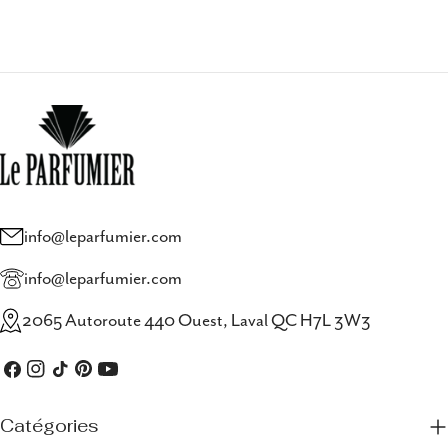
info@leparfumier.com
info@leparfumier.com
2065 Autoroute 440 Ouest, Laval QC H7L 3W3
Facebook
Instagram
TIC
Pinterest
Youtube
Tac
Catégories