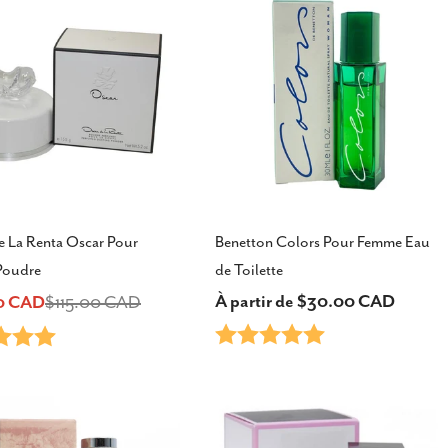
e La Renta Oscar Pour
Benetton Colors Pour Femme Eau
Poudre
de Toilette
Prix
À partir de $30.00 CAD
0 CAD
$115.00 CAD
Note:
5.0 sur 5 étoiles
5.0 sur 5 étoiles
habituel
el