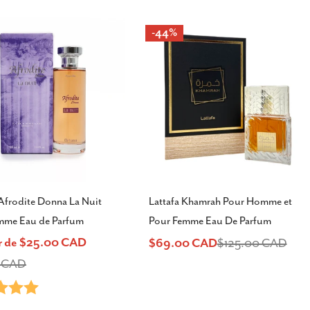
-44%
Afrodite Donna La Nuit
Lattafa Khamrah Pour Homme et
mme Eau de Parfum
Pour Femme Eau De Parfum
ir de $25.00 CAD
$69.00 CAD
$125.00 CAD
Prix
Prix
0 CAD
5.0 sur 5 étoiles
de
habituel
el
vente