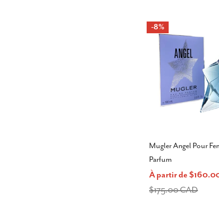
-8%
Mugler Angel Pour F
Parfum
À partir de $160.
Prix
Prix
$175.00 CAD
de
habituel