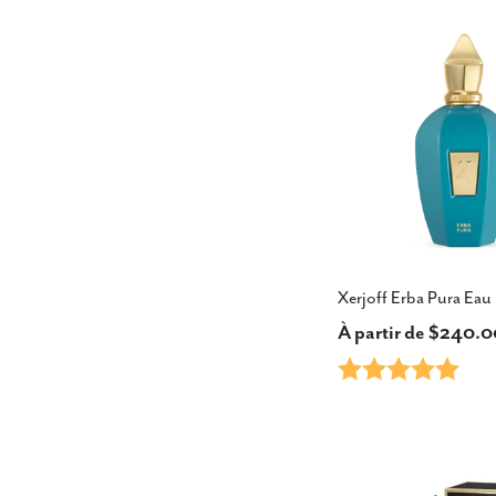
vente
Xerjoff Erba Pura Eau
Prix
À partir de $240.
Note:
5.0 s
habituel