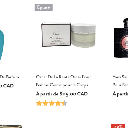
de
habitu
Épuisé
vente
 De Parfum
Oscar De La Renta Oscar Pour
Yves Sai
Femme Crème pour le Corps
Pour Fe
00 CAD
Prix
À partir de $115.00 CAD
Prix
À part
ur 5 étoiles
Note:
4.3 sur 5 étoiles
habituel
habitu
-13%