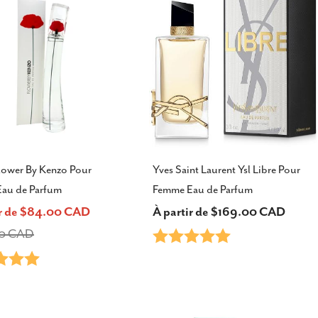
lower By Kenzo Pour
Yves Saint Laurent Ysl Libre Pour
au de Parfum
Femme Eau de Parfum
ir de $84.00 CAD
Prix
À partir de $169.00 CAD
00 CAD
Note:
5.0 sur 5 étoiles
habituel
5.0 sur 5 étoiles
el