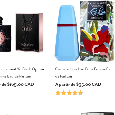
el
nt Laurent Ysl Black Opium
Cacharel Lou Lou Pour Femme Eau
mme Eau de Parfum
de Parfum
ir de $165.00 CAD
Prix
À partir de $35.00 CAD
Note:
4.3 sur 5 étoiles
el
habituel