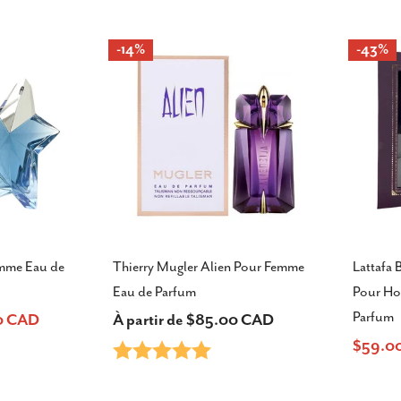
vente
-14%
-43%
emme Eau de
Thierry Mugler Alien Pour Femme
Lattafa
Eau de Parfum
Pour Ho
Parfum
00 CAD
Prix
À partir de $85.00 CAD
$59.0
Note:
5.0 sur 5 étoiles
Prix
Prix
habituel