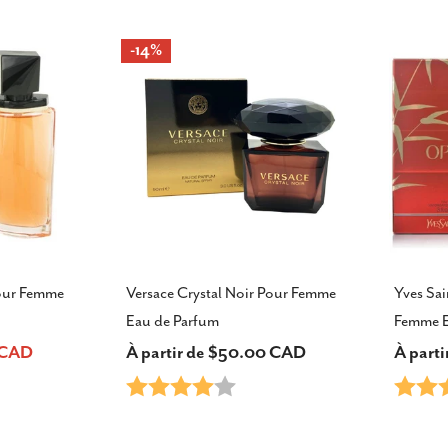
vente
-14%
our Femme
Versace Crystal Noir Pour Femme
Yves Sai
Eau de Parfum
Femme E
9 CAD
Prix
À partir de $50.00 CAD
Prix
À part
Note:
4.0 sur 5 étoiles
Note:
habituel
habitu
sur 5 étoiles