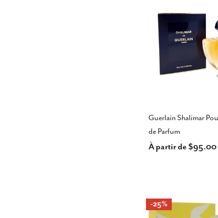
Guerlain Shalimar Po
de Parfum
Prix
À partir de $95.0
habituel
-25%