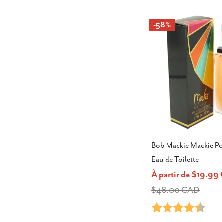
vente
-58%
Bob Mackie Mackie P
Eau de Toilette
À partir de $19.9
Prix
Prix
$48.00 CAD
Note:
4.8 
de
habituel