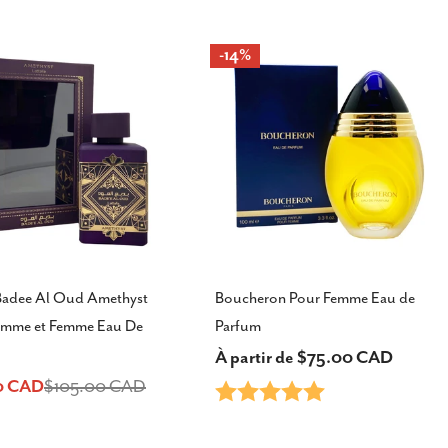
-14%
 Badee Al Oud Amethyst
Boucheron Pour Femme Eau de
mme et Femme Eau De
Parfum
Prix
À partir de $75.00 CAD
0 CAD
$105.00 CAD
Note:
5.0 sur 5 étoiles
habituel