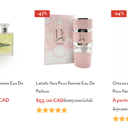
-47%
-24%
emme Eau De
Lattafa Yara Pour Femme Eau De
Ortona 
Parfum
Pour Fe
0 CAD
À part
$55.00 CAD
$105.00 CAD
Prix
Prix
Prix
Prix
$31.0
Note:
5.0 sur 5 étoiles
ur 5 étoiles
Note:
de
habituel
de
habitu
vente