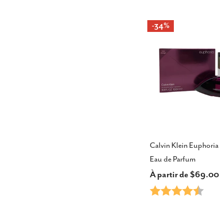
vente
-34%
Calvin Klein Euphori
Eau de Parfum
Prix
À partir de $69.0
Note:
4.7 s
habituel