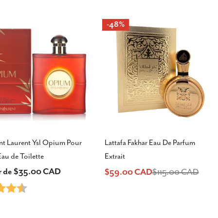
-48%
nt Laurent Ysl Opium Pour
Lattafa Fakhar Eau De Parfum
au de Toilette
Extrait
ir de $35.00 CAD
$59.00 CAD
$115.00 CAD
Prix
Prix
4.8 sur 5 étoiles
el
de
habituel