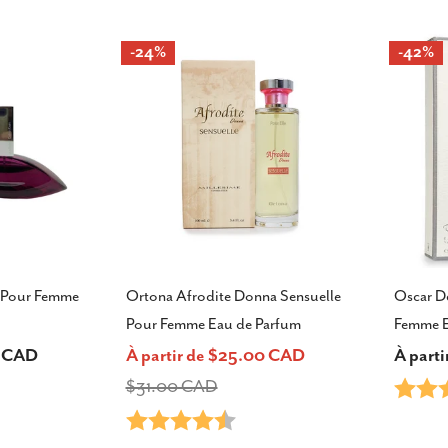
-24%
-42%
a Pour Femme
Ortona Afrodite Donna Sensuelle
Oscar D
Pour Femme Eau de Parfum
Femme E
0 CAD
À partir de $25.00 CAD
Prix
À part
Prix
Prix
ur 5 étoiles
$31.00 CAD
Note:
habitu
Note:
4.5 sur 5 étoiles
de
habituel