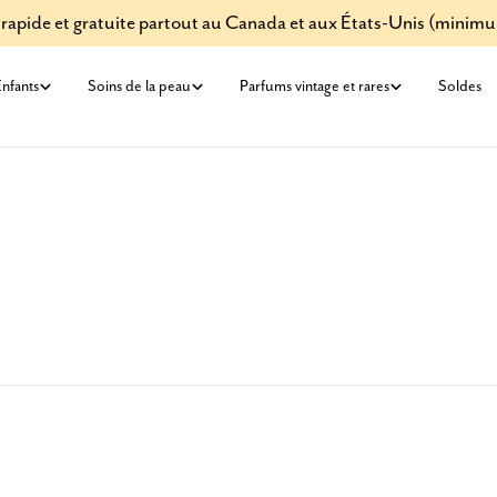
 rapide et gratuite partout au Canada et aux États-Unis (minim
nfants
Soins de la peau
Parfums vintage et rares
Soldes