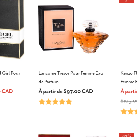
 Girl Pour
Lancome Tresor Pour Femme Eau
Kenzo F
de Parfum
Femme E
00 CAD
Prix
À partir de $97.00 CAD
À part
Prix
Prix
Note:
5.0 sur 5 étoiles
$105.
habituel
Note:
de
habitu
vente
-13%