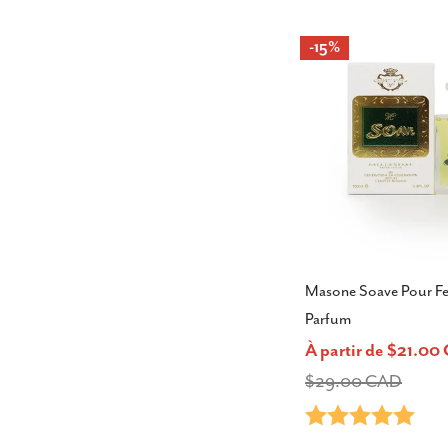
-15%
Masone Soave Pour F
Parfum
À partir de $21.0
Prix
Prix
$29.00 CAD
Note:
5.0 s
de
habituel