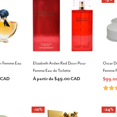
ur Femme Eau
Elizabeth Arden Red Door Pour
Oscar D
Femme Eau de Toilette
Femme 
0 CAD
Prix
À partir de $49.00 CAD
$99.0
Prix
Prix
Note:
habituel
de
habitu
vente
-10%
-24%