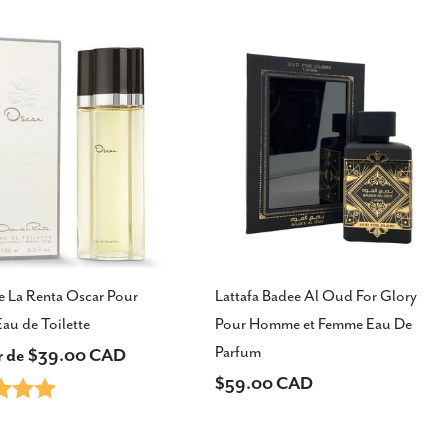
vente
e La Renta Oscar Pour
Lattafa Badee Al Oud For Glory
au de Toilette
Pour Homme et Femme Eau De
Parfum
ir de $39.00 CAD
Prix
$59.00 CAD
5.0 sur 5 étoiles
el
habituel