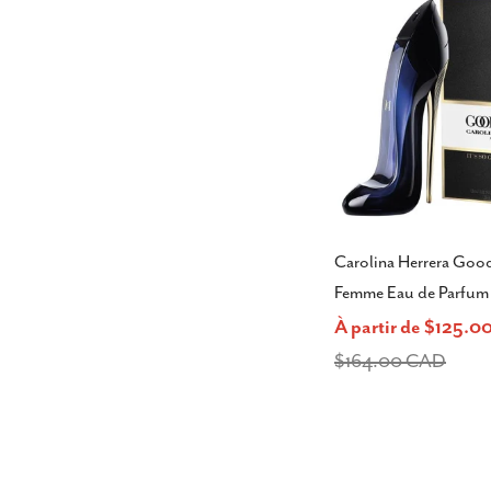
Carolina Herrera Good
Femme Eau de Parfum
À partir de $125.
Prix
Prix
$164.00 CAD
de
habituel
vente