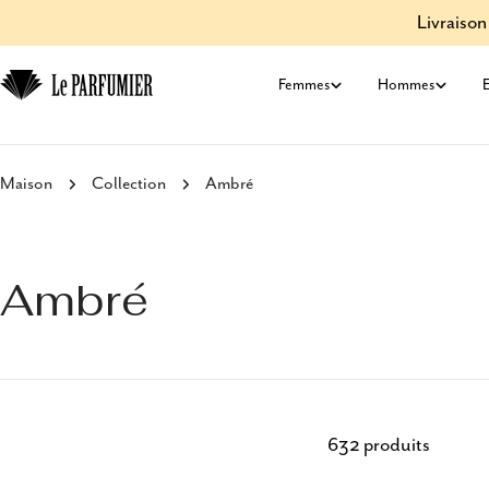
Aller
Livraison
au
contenu
Femmes
Hommes
E
Maison
Collection
Ambré
Ambré
632 produits