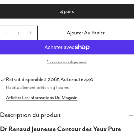
4 pairs
Quantité
Ajouter Au Panier
Diminuer La Quantité Pour Laboratoire Dr R
Augmenter La Quantité Pour Laborat
Plus de moyens de paiement
Partager ce produit
Retrait disponible à
2065 Autoroute 440
Copie
Partager
Habituellement prête en 4 heures
Partager
Partager
Épingler
Afficher Les Informations Du Magasin
sur
sur
sur
Facebook
X
Pinterest
Description du produit
Dr Renaud Jeunesse Contour des Yeux Pure