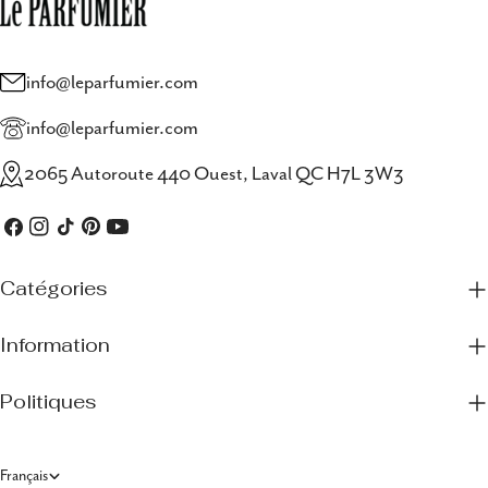
info@leparfumier.com
info@leparfumier.com
2065 Autoroute 440 Ouest, Laval QC H7L 3W3
Facebook
Instagram
TIC
Pinterest
Youtube
Tac
Catégories
Information
Politiques
L
Français