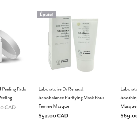
Épuisé
 Peeling Pads
Laboratoire Dr Renaud
Laborat
eeling
Sebobalance Purifying Mask Pour
Soothin
Femme Masque
Masque
00 CAD
Prix
$52.00 CAD
Prix
$69.0
sur 5 étoiles
habituel
habitu