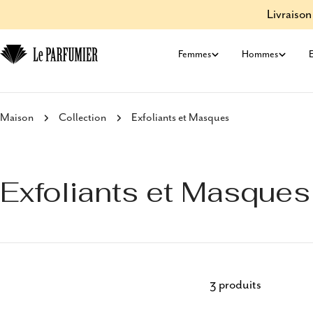
Aller
Livraison
au
contenu
Femmes
Hommes
E
Maison
Collection
Exfoliants et Masques
Exfoliants et Masques
3 produits