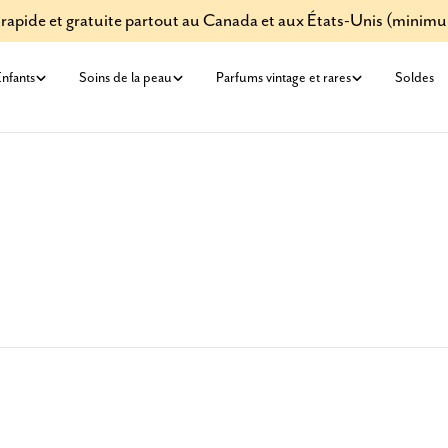
 rapide et gratuite partout au Canada et aux États-Unis (minim
nfants
Soins de la peau
Parfums vintage et rares
Soldes