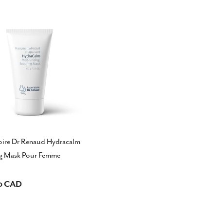
oire Dr Renaud Hydracalm
g Mask Pour Femme
0 CAD
el