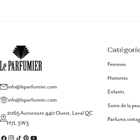
Catégori
Femmes
Hommes
info@leparfumier.com
Enfants
info@leparfumier.com
Soins de la pe
2065 Autoroute 440 Ouest, Laval QC
Parfums vintag
H7L 3W3
Facebook
Instagram
TIC
Pinterest
Youtube