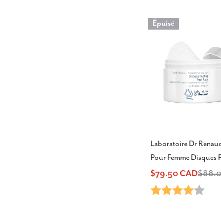
Épuisé
Laboratoire Dr Renaud
Pour Femme Disques P
$79.50 CAD
$88.
Prix
Prix
Note:
4.0 
de
habituel
vente