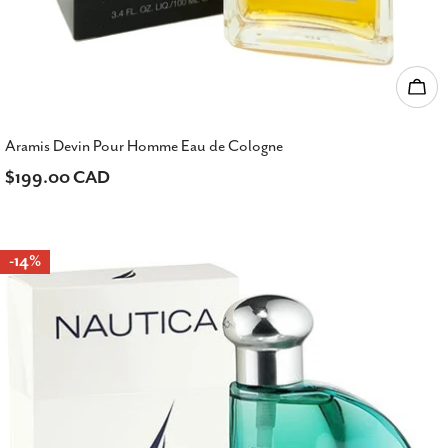
Ajou
Aramis Devin Pour Homme Eau de Cologne
Prix
$199.00 CAD
habituel
-14%