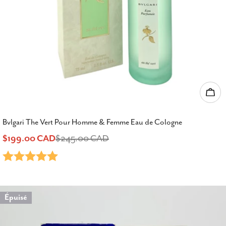
Ajou
Bvlgari The Vert Pour Homme & Femme Eau de Cologne
$199.00 CAD
$245.00 CAD
Prix
Prix
Note:
5.0 sur 5 étoiles
de
habituel
vente
Épuisé