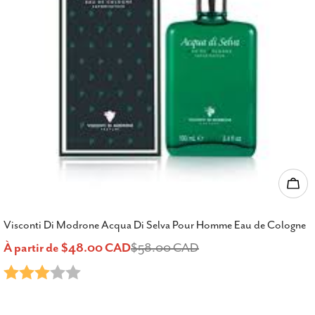
Choi
Visconti Di Modrone Acqua Di Selva Pour Homme Eau de Cologne
À partir de $48.00 CAD
$58.00 CAD
Prix
Prix
Note:
3.0 sur 5 étoiles
de
habituel
vente