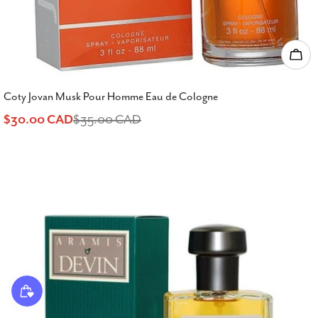
Ajou
Coty Jovan Musk Pour Homme Eau de Cologne
$30.00 CAD
$35.00 CAD
Prix
Prix
de
habituel
vente