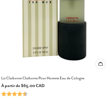
Choi
Liz Claiborne Claiborne Pour Homme Eau de Cologne
Prix
À partir de $65.00 CAD
Note:
4.6 sur 5 étoiles
habituel