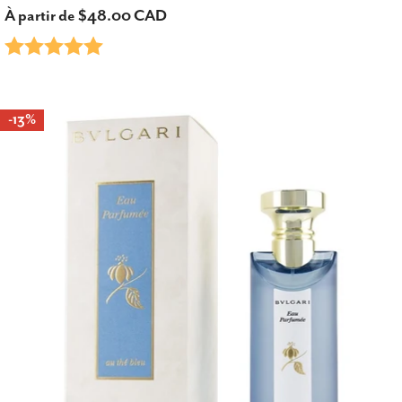
Prix
À partir de $48.00 CAD
Note:
5.0 sur 5 étoiles
habituel
-13%