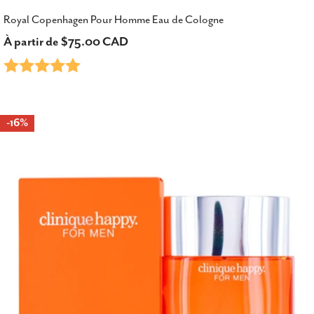
Royal Copenhagen Pour Homme Eau de Cologne
Prix
À partir de $75.00 CAD
Note:
5.0 sur 5 étoiles
habituel
-16%