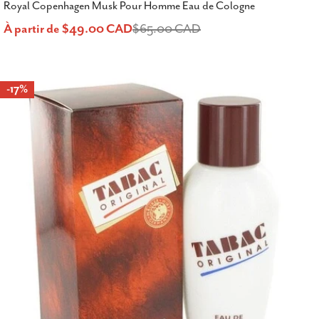
Royal Copenhagen Musk Pour Homme Eau de Cologne
À partir de $49.00 CAD
$65.00 CAD
Prix
Prix
de
habituel
-17%
vente