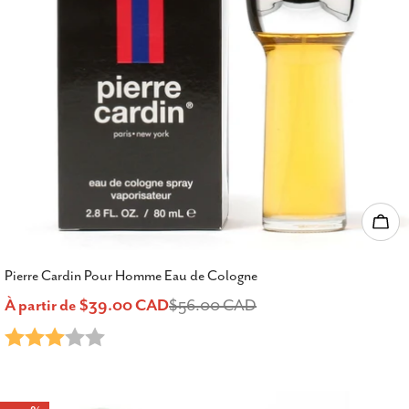
Choi
Pierre Cardin Pour Homme Eau de Cologne
À partir de $39.00 CAD
$56.00 CAD
Prix
Prix
Note:
3.0 sur 5 étoiles
de
habituel
vente