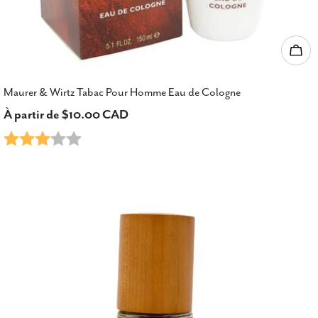
Choi
Maurer & Wirtz Tabac Pour Homme Eau de Cologne
Prix
À partir de $10.00 CAD
Note:
3.0 sur 5 étoiles
habituel