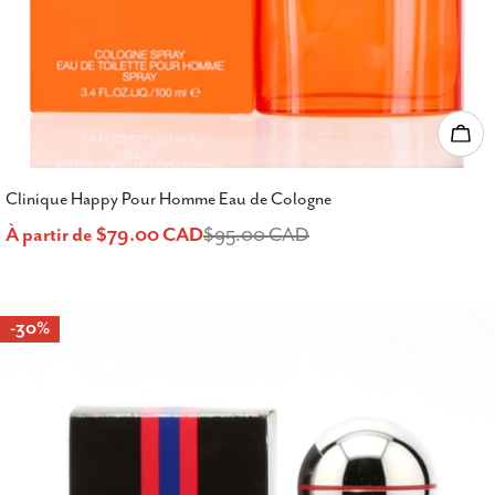
Choi
Clinique Happy Pour Homme Eau de Cologne
À partir de $79.00 CAD
$95.00 CAD
Prix
Prix
de
habituel
-30%
vente