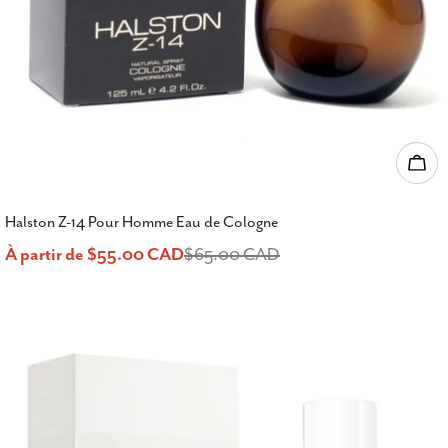
Choi
Halston Z-14 Pour Homme Eau de Cologne
À partir de $55.00 CAD
$65.00 CAD
Prix
Prix
de
habituel
vente