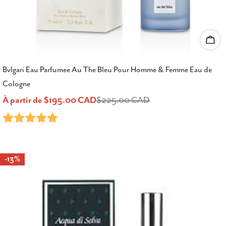
Choi
Bvlgari Eau Parfumee Au The Bleu Pour Homme & Femme Eau de
Cologne
À partir de $195.00 CAD
$225.00 CAD
Prix
Prix
Note:
5.0 sur 5 étoiles
de
habituel
vente
-13%