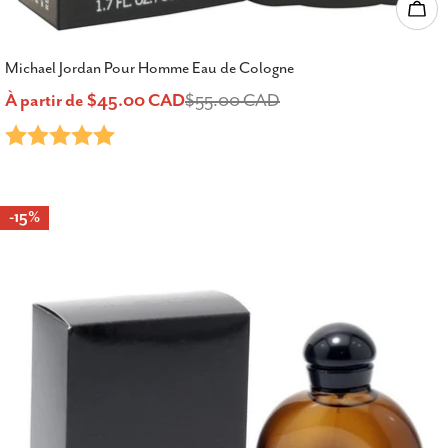
Choi
Michael Jordan Pour Homme Eau de Cologne
À partir de $45.00 CAD
$55.00 CAD
Prix
Prix
Note:
5.0 sur 5 étoiles
de
habituel
vente
-15%