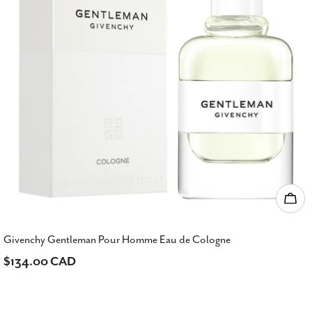
Ajou
Givenchy Gentleman Pour Homme Eau de Cologne
Prix
$134.00 CAD
habituel