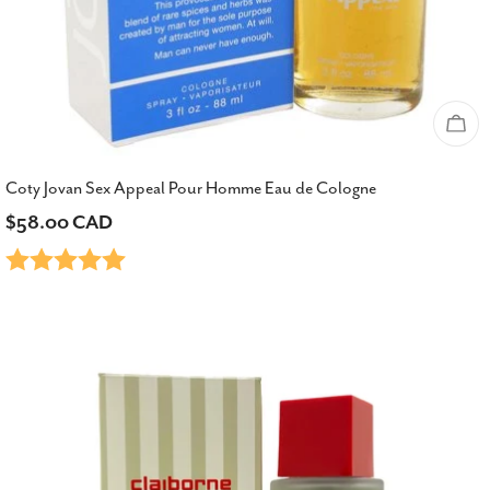
Épu
Coty Jovan Sex Appeal Pour Homme Eau de Cologne
Prix
$58.00 CAD
Note:
5.0 sur 5 étoiles
habituel