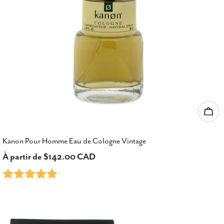
Choi
Kanon Pour Homme Eau de Cologne Vintage
Prix
À partir de $142.00 CAD
Note:
5.0 sur 5 étoiles
habituel