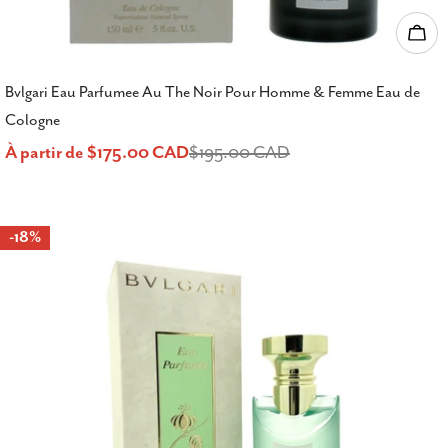
Choi
Bvlgari Eau Parfumee Au The Noir Pour Homme & Femme Eau de
Cologne
À partir de $175.00 CAD
$195.00 CAD
Prix
Prix
de
habituel
-18%
vente