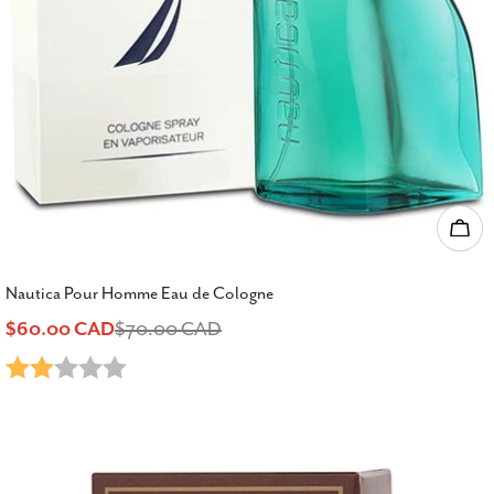
Ajou
Nautica Pour Homme Eau de Cologne
$60.00 CAD
$70.00 CAD
Prix
Prix
Note:
2.0 sur 5 étoiles
de
habituel
vente