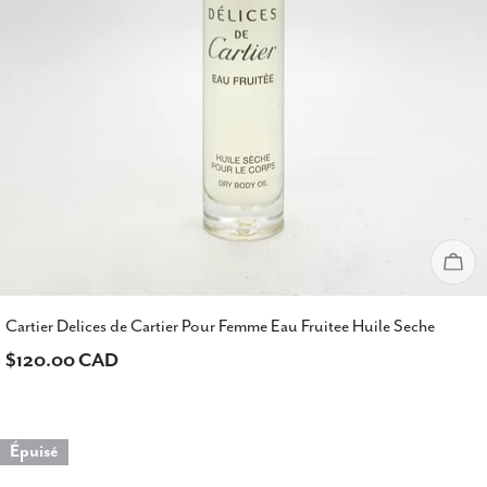
Épu
Cartier Delices de Cartier Pour Femme Eau Fruitee Huile Seche
Prix
$120.00 CAD
habituel
Épuisé