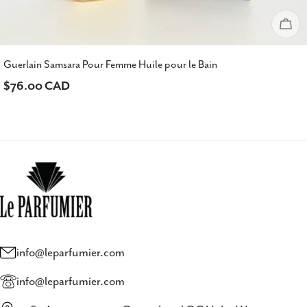
Épu
Guerlain Samsara Pour Femme Huile pour le Bain
Prix
$76.00 CAD
habituel
info@leparfumier.com
info@leparfumier.com