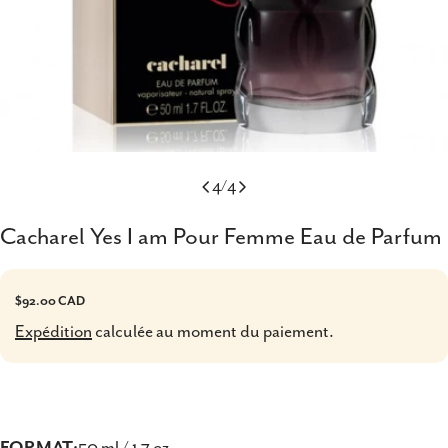
4
/
4
Cacharel Yes I am Pour Femme Eau de Parfum
Prix
$92.00 CAD
Expédition
calculée au moment du paiement.
habituel
FORMAT:
50 ml / 1.7 oz