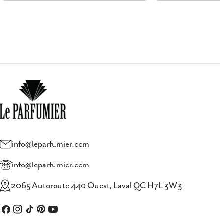
info@leparfumier.com
info@leparfumier.com
2065 Autoroute 440 Ouest, Laval QC H7L 3W3
Facebook
Instagram
TIC
Pinterest
Youtube