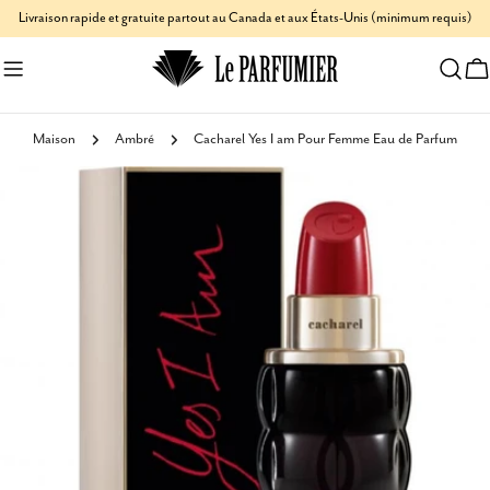
Aller
Livraison rapide et gratuite partout au Canada et aux États-Unis (minimum requis)
au
C
contenu
Maison
Ambré
Cacharel Yes I am Pour Femme Eau de Parfum
Passer
aux
informations
sur
le
produit
Ouvrir le média 3 en mode modal