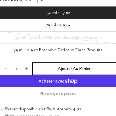
50 ml / 1.7 oz
75 ml / 2.5 oz
50 ml / 1.7 oz Ensemble Cadeaux Deux Produits
Variante
épuisée
75 ml / 2.5 oz Ensemble Cadeaux Three Produits
ou
indisponible
Quantité
Ajouter Au Panier
Diminuer La Quantité Pour Cacharel Yes I A
Augmenter La Quantité Pour Cachare
Plus de moyens de paiement
Retrait disponible à
2065 Autoroute 440
Habituellement prête en 4 heures