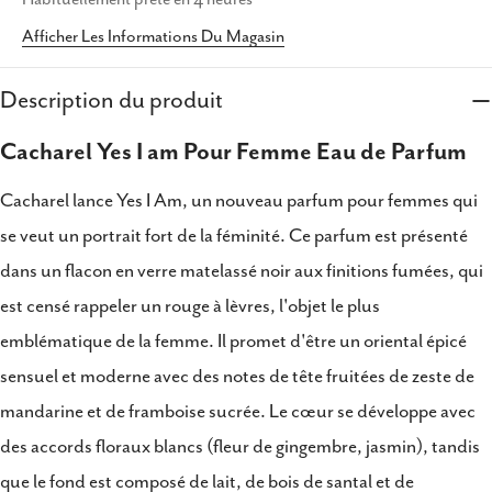
Afficher Les Informations Du Magasin
Description du produit
Cacharel Yes I am Pour Femme Eau de Parfum
Partager ce produit
Cacharel lance Yes I Am, un nouveau parfum pour femmes qui
Copie
Partager
se veut un portrait fort de la féminité. Ce parfum est présenté
Partager
Partager
Épingler
dans un flacon en verre matelassé noir aux finitions fumées, qui
sur
sur
sur
est censé rappeler un rouge à lèvres, l'objet le plus
Facebook
X
Pinterest
emblématique de la femme. Il promet d'être un oriental épicé
sensuel et moderne avec des notes de tête fruitées de zeste de
mandarine et de framboise sucrée. Le cœur se développe avec
des accords floraux blancs (fleur de gingembre, jasmin), tandis
que le fond est composé de lait, de bois de santal et de