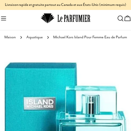
Aller
Livraison rapide et gratuite partout au Canada et aux États-Unis (minimum requis)
au
C
contenu
Maison
Aquatique
Michael Kors Island Pour Femme Eau de Parfum
Passer
aux
informations
sur
le
produit
Ouvrir le média 0 en mode modal