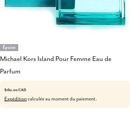
Épuisé
Michael Kors Island Pour Femme Eau de
Parfum
Prix
$160.00 CAD
Expédition
calculée au moment du paiement.
habituel
Partager ce produit