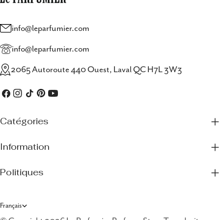
info@leparfumier.com
info@leparfumier.com
2065 Autoroute 440 Ouest, Laval QC H7L 3W3
Facebook
Instagram
TIC
Pinterest
Youtube
Tac
Catégories
Information
Politiques
L
Français