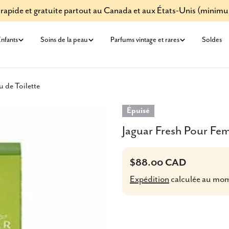
 rapide et gratuite partout au Canada et aux États-Unis (minim
nfants
Soins de la peau
Parfums vintage et rares
Soldes
 de Toilette
Épuisé
Jaguar Fresh Pour Fe
Prix
$88.00 CAD
Expédition
calculée au mo
habituel