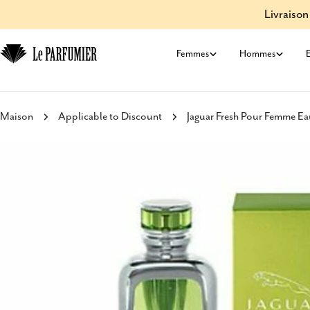
Aller
Livraison
au
contenu
Femmes
Hommes
E
Maison
Applicable to Discount
Jaguar Fresh Pour Femme Eau
Passer
aux
informations
sur
le
produit