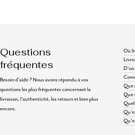
Où li
Questions
Livre
fréquentes
D'où 
Comme
Besoin d'aide ? Nous avons répondu à vos
Que s
questions les plus fréquentes concernant la
Que s
livraison, l'authenticité, les retours et bien plus
Quell
encore.
Qu'es
Qu'es