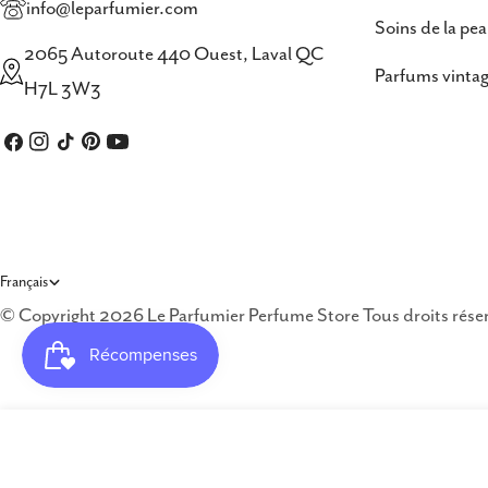
info@leparfumier.com
Soins de la pe
2065 Autoroute 440 Ouest, Laval QC
Parfums vintag
H7L 3W3
Facebook
Instagram
TIC
Pinterest
Youtube
Tac
L
Français
© Copyright 2026 Le Parfumier Perfume Store Tous droits rés
a
n
g
Jaguar Fresh Pour Femme Eau de Toilette
u
Prix
$88.00 CAD