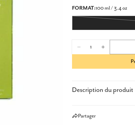
FORMAT:
100 ml / 3.4 oz
Parta
Partag
Partag
Quantité
sur
Diminuer La Quantit
Augmenter 
Faceb
P
Description du produit
Partager