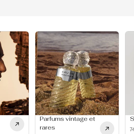
Parfums vintage et
S
rares
74