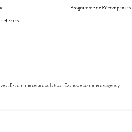
au
Programme de Récompenses
e et rares
ervés. E-commerce propulsé par
Ezshop ecommerce agency