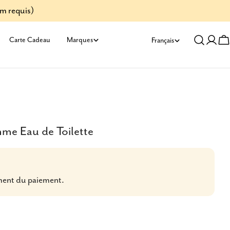
um requis)
L
Carte Cadeau
Marques
Français
Se
C
a
conn
n
g
u
mme Eau de Toilette
e
ment du paiement.