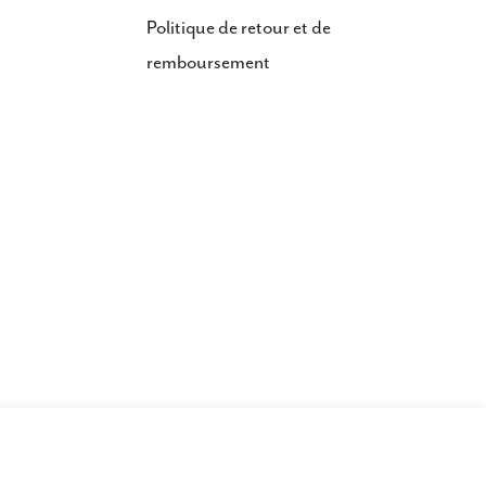
Politique de retour et de
remboursement
Épuisé
Diminuer La Quantité Po
Augmenter La Qu