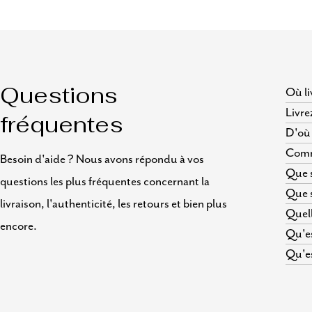
Où li
Questions
Livre
fréquentes
D'où 
Comme
Besoin d'aide ? Nous avons répondu à vos
Que s
questions les plus fréquentes concernant la
Que s
livraison, l'authenticité, les retours et bien plus
Quell
encore.
Qu'es
Qu'es