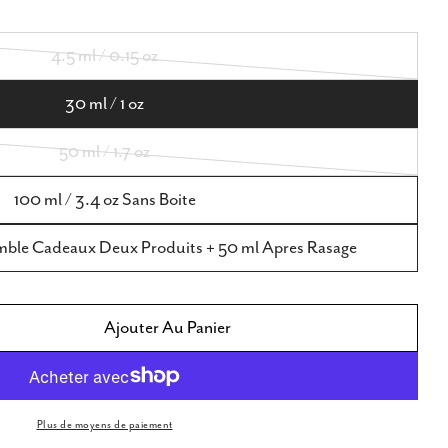
ode modal
Ouvrir le média 5 
4.5 ml / 0.15 oz
Variante
épuisée
30 ml / 1 oz
ou
50 ml / 1.7 oz
indisponible
Variante
épuisée
100 ml / 3.4 oz Sans Boite
ou
emble Cadeaux Deux Produits + 50 ml Apres Rasage
indisponible
Ajouter Au Panier
té Pour Faconnable Pour Homme Eau De Toilette
La Quantité Pour Faconnable Pour Homme Eau D
Plus de moyens de paiement