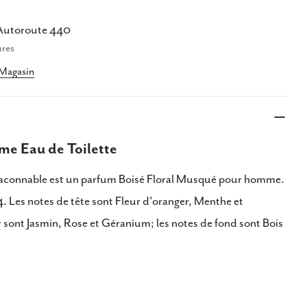
ger ce produit
Autoroute 440
Copie
ures
er
 Magasin
er
Partager
Épingler
sur
sur
ook
X
Pinterest
e Eau de Toilette
connable est un parfum Boisé Floral Musqué pour homme.
. Les notes de tête sont Fleur d'oranger, Menthe et
 sont Jasmin, Rose et Géranium; les notes de fond sont Bois