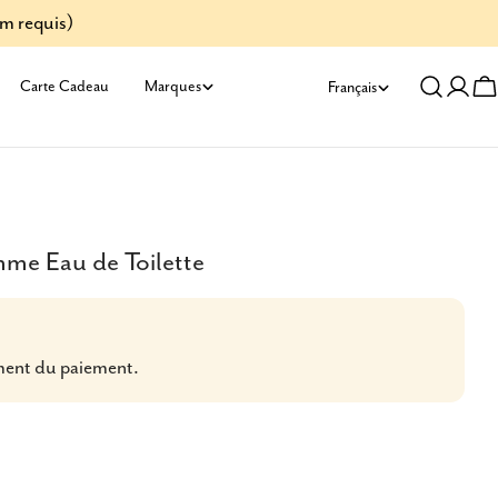
um requis)
L
Carte Cadeau
Marques
Français
Se
C
a
conn
n
g
me Eau de Toilette
u
e
ment du paiement.