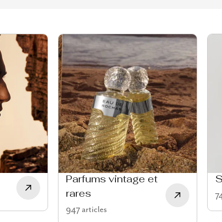
Parfums vintage et
S
rares
74
947 articles