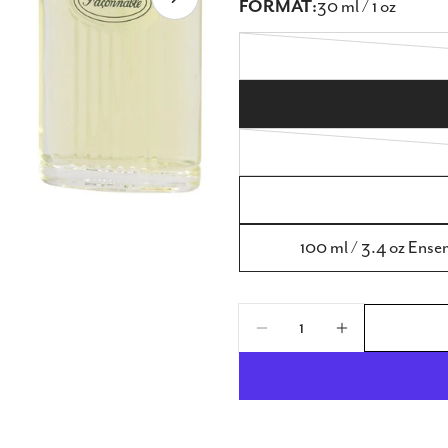
FORMAT:
30 ml / 1 oz
modal
Ouvrir le média 4 en m
100 ml / 3.4 oz Ens
Quantité
Diminuer La Quanti
Augmenter 