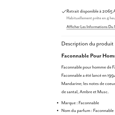
Parta
Retrait disponible à
2065 
Habituellement prête en 4 he
Partag
Afficher Les Informations Du
Partag
sur
Faceb
Description du produit
Faconnable Pour Homm
Faconnable pour homme de Fa
Faconnable a été lancé en 1994
Mandarine; les notes de coeur
de santal, Ambre et Musc.
Marque : Faconnable
Nom du parfum : Faconnable