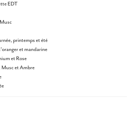
lette EDT
l Musc
rnée, printemps et été
d'oranger et mandarine
nium et Rose
l, Musc et Ambre
e
ée