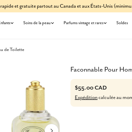
 rapide et gratuite partout au Canada et aux États-Unis (minim
nfants
Soins de la peau
Parfums vintage et rares
Soldes
 de Toilette
Faconnable Pour Hom
Prix
$55.00 CAD
Expédition
calculée au mo
habituel