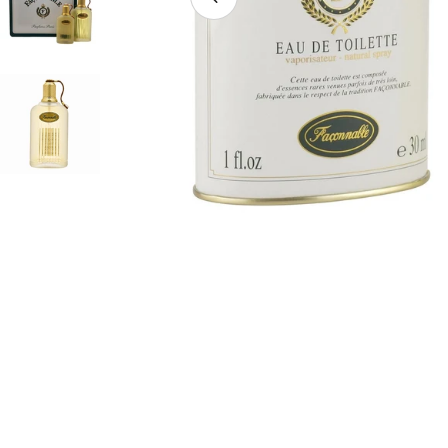
Ouvrir le média 3 en mode 
al