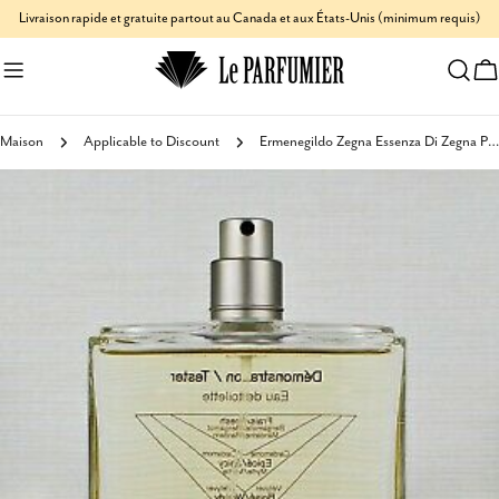
Aller
Livraison rapide et gratuite partout au Canada et aux États-Unis (minimum requis)
au
C
contenu
Maison
Applicable to Discount
Ermenegildo Zegna Essenza Di Zegna Pour Homme Eau de Toilette 100 ml
Passer
aux
informations
sur
le
produit