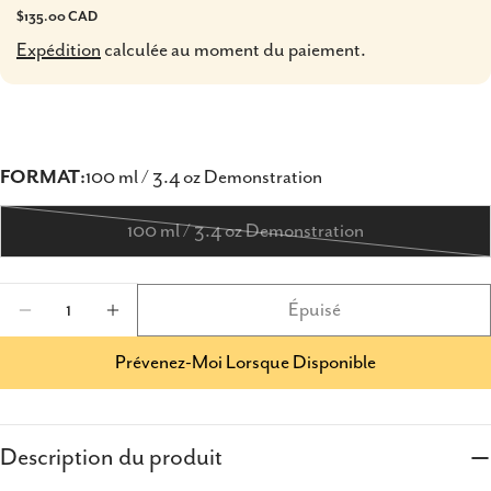
Prix
$135.00 CAD
Expédition
calculée au moment du paiement.
habituel
FORMAT:
100 ml / 3.4 oz Demonstration
100 ml / 3.4 oz Demonstration
Variante
épuisée
Quantité
Épuisé
ou
Diminuer La Quantité Pour Ermenegildo Zegn
Augmenter La Quantité Pour Ermeneg
indisponible
Prévenez-Moi Lorsque Disponible
Description du produit