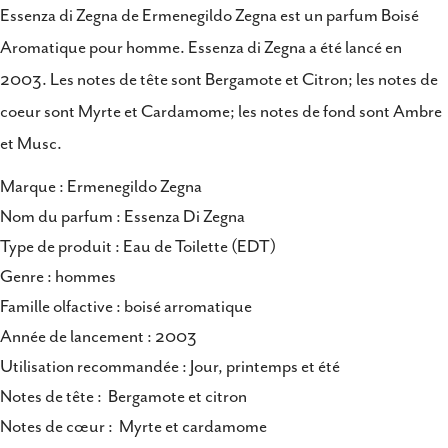
Essenza di Zegna de Ermenegildo Zegna est un parfum Boisé
Partager ce produit
Aromatique pour homme. Essenza di Zegna a été lancé en
Copie
2003. Les notes de tête sont Bergamote et Citron; les notes de
Partager
coeur sont Myrte et Cardamome; les notes de fond sont Ambre
Partager
Partager
Épingler
sur
sur
sur
et Musc.
Facebook
X
Pinterest
Marque : Ermenegildo Zegna
Nom du parfum : Essenza Di Zegna
Type de produit : Eau de Toilette (EDT)
Genre : hommes
Famille olfactive : boisé arromatique
Année de lancement : 2003
Utilisation recommandée : Jour, printemps et été
Notes de tête : Bergamote et citron
Notes de cœur : Myrte et cardamome