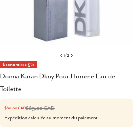
1
/
2
Économisez
5%
Donna Karan Dkny Pour Homme Eau de
Toilette
$85.00 CAD
$80.00 CAD
Prix
Prix
Expédition
calculée au moment du paiement.
de
habituel
vente