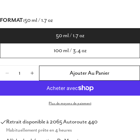
FORMAT:
50 ml / 1.7 oz
50 ml / 1.7 oz
100 ml / 3.4 oz
Quantité
Ajouter Au Panier
Diminuer La Quantité Pour Donna Karan Dkny
Augmenter La Quantité Pour Donna K
Plus de moyens de paiement
Retrait disponible à
2065 Autoroute 440
Habituellement prête en 4 heures
Partager ce produit