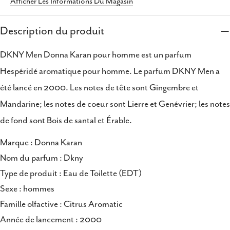
Afficher Les Informations Du Magasin
Copie
Partager
Description du produit
Partager
Partager
Épingler
sur
sur
sur
DKNY Men Donna Karan pour homme est un parfum
Facebook
X
Pinterest
Hespéridé aromatique pour homme. Le parfum DKNY Men a
été lancé en 2000. Les notes de tête sont Gingembre et
Mandarine; les notes de coeur sont Lierre et Genévrier; les notes
de fond sont Bois de santal et Érable.
Marque : Donna Karan
Nom du parfum : Dkny
Type de produit : Eau de Toilette (EDT)
Sexe : hommes
Famille olfactive : Citrus Aromatic
Année de lancement : 2000