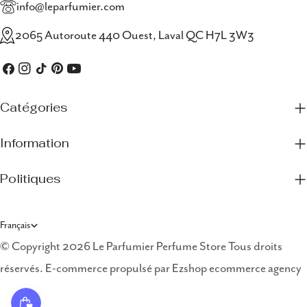
info@leparfumier.com
2065 Autoroute 440 Ouest, Laval QC H7L 3W3
Facebook
Instagram
TIC
Pinterest
Youtube
Tac
Catégories
Information
Politiques
L
Français
a
© Copyright 2026 Le Parfumier Perfume Store Tous droits
réservés. E-commerce propulsé par
Ezshop ecommerce agency
n
g