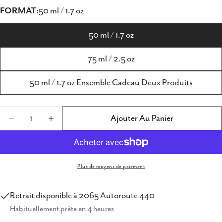
FORMAT:
50 ml / 1.7 oz
50 ml / 1.7 oz
75 ml / 2.5 oz
50 ml / 1.7 oz Ensemble Cadeau Deux Produits
Quantité
Ajouter Au Panier
Diminuer La Quantité Pour Chloe Nomade Po
Augmenter La Quantité Pour Chloe 
Plus de moyens de paiement
Retrait disponible à
2065 Autoroute 440
Habituellement prête en 4 heures