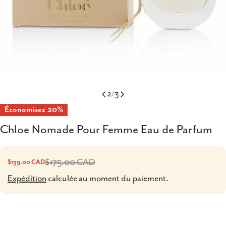
2
/
3
Économisez
20%
Chloe Nomade Pour Femme Eau de Parfum
$175.00 CAD
$139.00 CAD
Prix
Prix
Expédition
calculée au moment du paiement.
de
habituel
vente