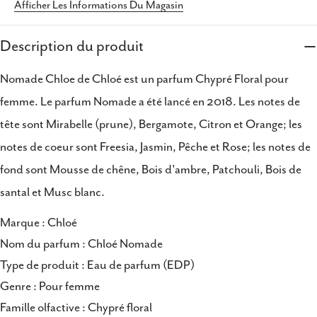
Afficher Les Informations Du Magasin
Partager ce produit
Description du produit
Copie
Partager
Nomade Chloe de Chloé est un parfum Chypré Floral pour
Partager
Partager
Épingler
sur
sur
sur
femme. Le parfum Nomade a été lancé en 2018. Les notes de
Facebook
X
Pinterest
tête sont Mirabelle (prune), Bergamote, Citron et Orange; les
notes de coeur sont Freesia, Jasmin, Pêche et Rose; les notes de
fond sont Mousse de chêne, Bois d'ambre, Patchouli, Bois de
santal et Musc blanc.
Marque : Chloé
Nom du parfum : Chloé Nomade
Type de produit : Eau de parfum (EDP)
Genre : Pour femme
Famille olfactive : Chypré floral