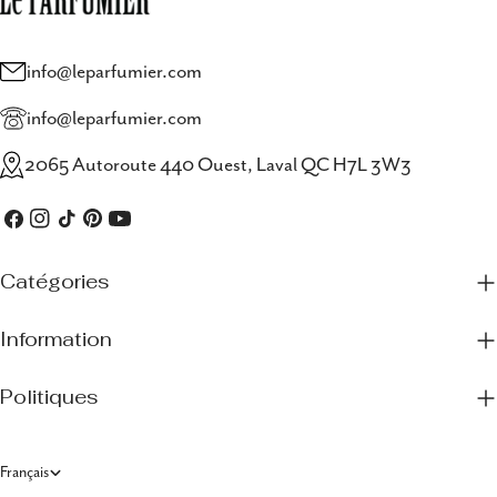
info@leparfumier.com
info@leparfumier.com
2065 Autoroute 440 Ouest, Laval QC H7L 3W3
Facebook
Instagram
TIC
Pinterest
Youtube
Tac
Catégories
Information
Politiques
L
Français