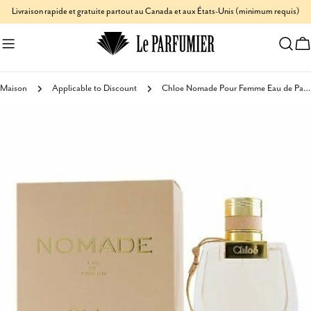
Aller
Livraison rapide et gratuite partout au Canada et aux États-Unis (minimum requis)
au
C
contenu
Maison
Applicable to Discount
Chloe Nomade Pour Femme Eau de Parfum
Passer
aux
informations
sur
le
produit
Ouvrir le média 1 en mode modal