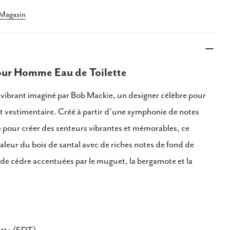
ger ce produit
 Magasin
Copie
er
er
Partager
Épingler
sur
sur
ur Homme Eau de Toilette
ook
X
Pinterest
 vibrant imaginé par Bob Mackie, un designer célèbre pour
t vestimentaire. Créé à partir d'une symphonie de notes
 pour créer des senteurs vibrantes et mémorables, ce
leur du bois de santal avec de riches notes de fond de
de cèdre accentuées par le muguet, la bergamote et la