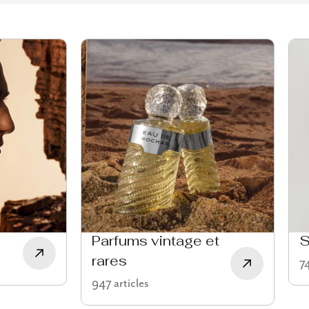
Parfums vintage et
S
rares
74
947 articles