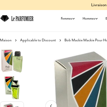
Aller
Livraison
au
contenu
Femmes
Hommes
E
Maison
Applicable to Discount
Bob Mackie Mackie Pour Ho
Passer
aux
informations
sur
le
produit