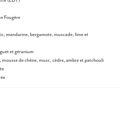
ette (EDT)
e Fougère
lic, mandarine, bergamote, muscade, lime et
guet et géranium
l, mousse de chêne, musc, cèdre, ambre et patchouli
ée
ée