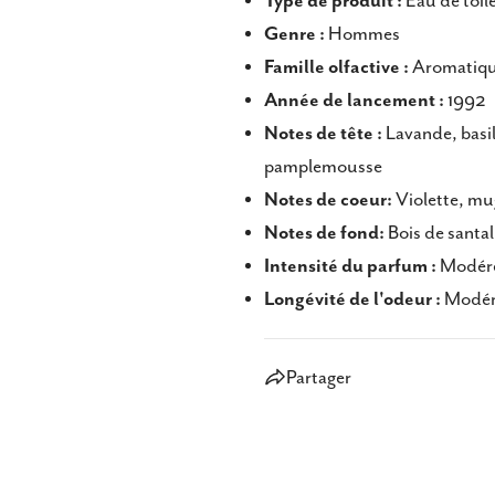
Type de produit :
Eau de toil
Genre :
Hommes
Famille olfactive :
Aromatiqu
Année de lancement :
1992
Notes de tête
:
Lavande, basi
pamplemousse
Notes de coeur:
Violette, mu
Notes de fond:
Bois de santa
Intensité du parfum :
Modér
Longévité de l'odeur :
Modér
Partager