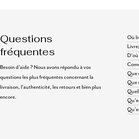
Où li
Questions
Livre
fréquentes
D'où 
Comme
Besoin d'aide ? Nous avons répondu à vos
Que s
questions les plus fréquentes concernant la
Que s
livraison, l'authenticité, les retours et bien plus
Quell
encore.
Qu'es
Qu'es