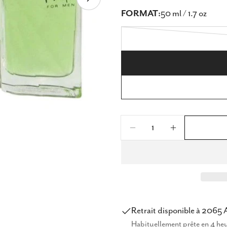
modal
Ouvrir le média 0 en m
FORMAT:
50 ml / 1.7 oz
Quantité
Diminuer La Quanti
Augmenter 
Retrait disponible à
2065 
Habituellement prête en 4 he