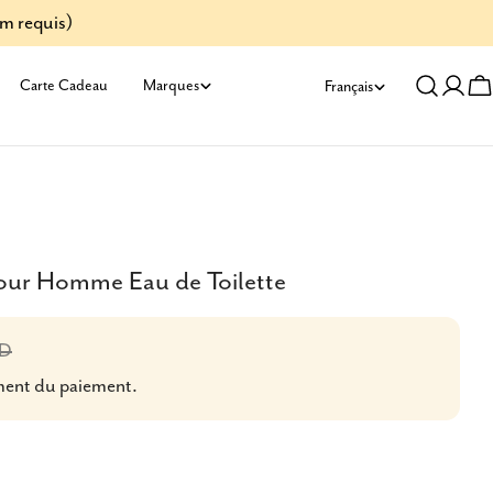
um requis)
L
Carte Cadeau
Marques
Français
Se
C
a
conn
n
g
u
our Homme Eau de Toilette
e
AD
ment du paiement.