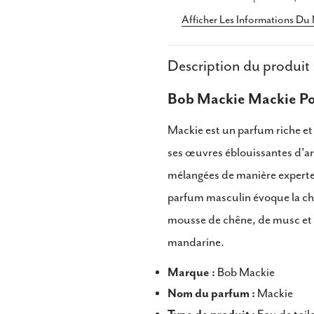
Parta
Afficher Les Informations Du
Partag
Description du produit
Partag
sur
Bob Mackie Mackie Po
Faceb
Mackie est un parfum riche et
ses œuvres éblouissantes d'ar
mélangées de manière experte
parfum masculin évoque la cha
mousse de chêne, de musc et 
mandarine.
Marque :
Bob Mackie
Nom du parfum :
Mackie