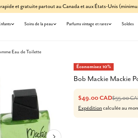
 rapide et gratuite partout au Canada et aux États-Unis (minim
nfants
Soins de la peau
Parfums vintage et rares
Soldes
mme Eau de Toilette
Économisez
10%
Bob Mackie Mackie P
$49.00 CAD
$55.00 C
Prix
Prix
Expédition
calculée au mo
de
habituel
vente