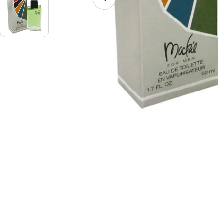
Ouvrir le média 2 en mode 
al