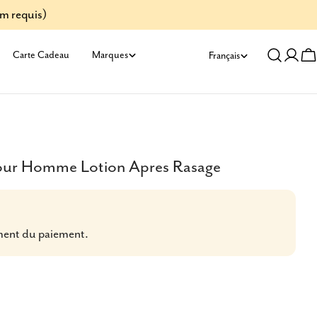
um requis)
L
Carte Cadeau
Marques
Français
Se
C
a
conn
n
g
Pour Homme Lotion Apres Rasage
u
e
ment du paiement.