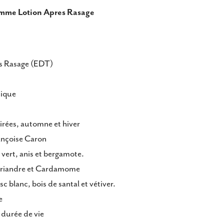
ook
X
Pinterest
omme Lotion Apres Rasage
es Rasage (EDT)
tique
irées, automne et hiver
rançoise Caron
 vert, anis et bergamote.
oriandre et Cardamome
c blanc, bois de santal et vétiver.
e
 durée de vie