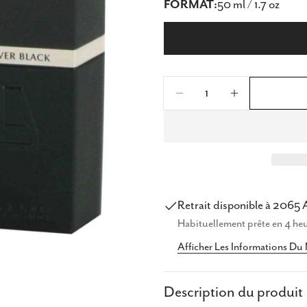
FORMAT:
50 ml / 1.7 oz
Quantité
Diminuer La Quanti
Augmenter 
Retrait disponible à
2065 
Parta
Habituellement prête en 4 he
Afficher Les Informations Du
Partag
Partag
Description du produit
sur