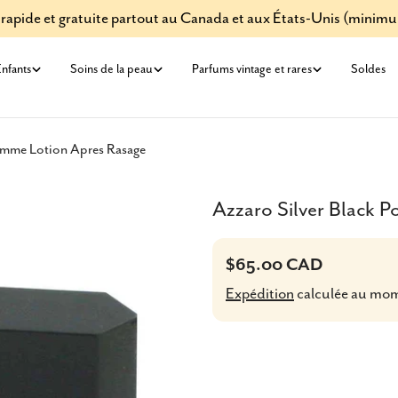
 rapide et gratuite partout au Canada et aux États-Unis (minim
nfants
Soins de la peau
Parfums vintage et rares
Soldes
omme Lotion Apres Rasage
Azzaro Silver Black 
Prix
$65.00 CAD
Expédition
calculée au mo
habituel