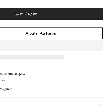
50 ml / 1.7 oz
Ajouter Au Panier
té Pour Azzaro Silver Black Pour Homme Lotion 
La Quantité Pour Azzaro Silver Black Pour Hom
Autoroute 440
ger ce produit
ures
 Magasin
Copie
er
er
Partager
Épingler
sur
sur