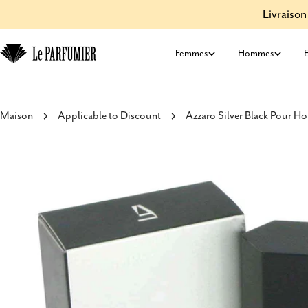
Aller
Livraison
au
contenu
Femmes
Hommes
E
Maison
Applicable to Discount
Azzaro Silver Black Pour H
Passer
aux
informations
sur
le
produit