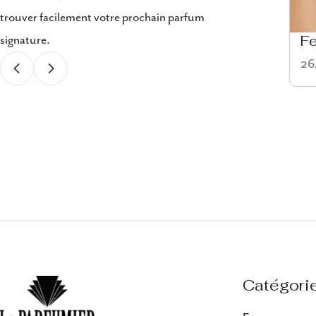
trouver facilement votre prochain parfum
signature.
Eau de cologne
F
58 articles
264
Catégori