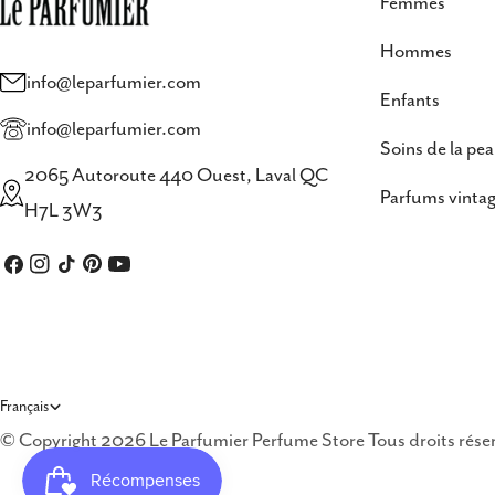
Femmes
Hommes
info@leparfumier.com
Enfants
info@leparfumier.com
Soins de la pe
2065 Autoroute 440 Ouest, Laval QC
Parfums vintag
H7L 3W3
Facebook
Instagram
TIC
Pinterest
Youtube
Tac
L
Français
© Copyright 2026 Le Parfumier Perfume Store Tous droits rés
a