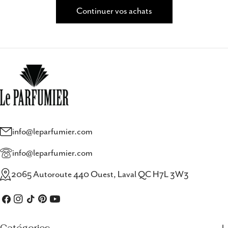
Continuer vos achats
info@leparfumier.com
info@leparfumier.com
2065 Autoroute 440 Ouest, Laval QC H7L 3W3
Facebook
Instagram
TIC
Pinterest
Youtube
Tac