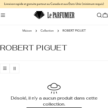
Aller
Livraison rapide et gratuite partout au Canada et aux États-Unis (minimum requis)
au
C
contenu
Maison
Collection
ROBERT PIGUET
ROBERT PIGUET
Désolé, il n'y a aucun produit dans cette
collection.