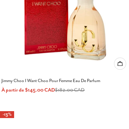
Choi
Jimmy Choo I Want Choo Pour Femme Eau De Parfum
À partir de $145.00 CAD
$182.00 CAD
Prix
Prix
de
habituel
-13%
vente