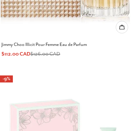
Ajou
Jimmy Choo Illicit Pour Femme Eau de Parfum
$112.00 CAD
$126.00 CAD
Prix
Prix
de
habituel
-9%
vente