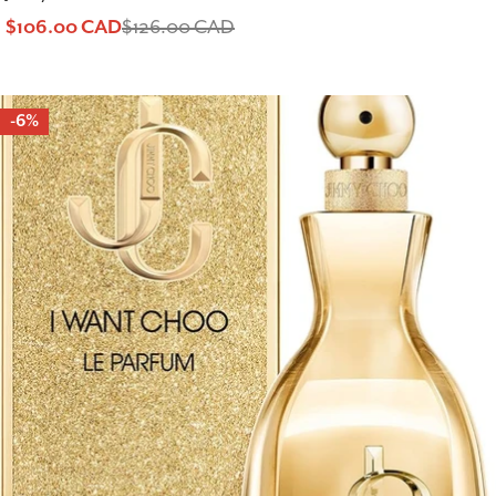
$106.00 CAD
$126.00 CAD
Prix
Prix
de
habituel
-6%
vente