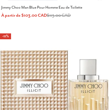
Jimmy Choo Man Blue Pour Homme Eau de Toilette
À partir de $103.00 CAD
$113.00 CAD
Prix
Prix
de
habituel
-11%
vente