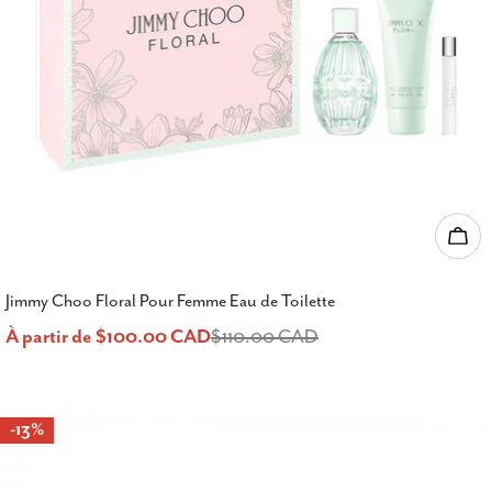
Choi
Jimmy Choo Floral Pour Femme Eau de Toilette
À partir de $100.00 CAD
$110.00 CAD
Prix
Prix
de
habituel
-13%
vente