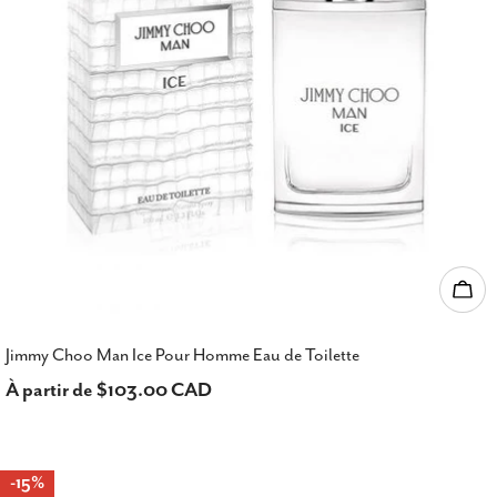
Choi
Jimmy Choo Man Ice Pour Homme Eau de Toilette
Prix
À partir de $103.00 CAD
habituel
-15%