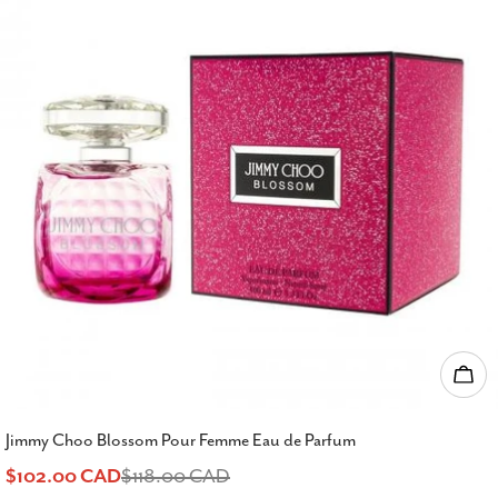
Ajou
Jimmy Choo Blossom Pour Femme Eau de Parfum
$102.00 CAD
$118.00 CAD
Prix
Prix