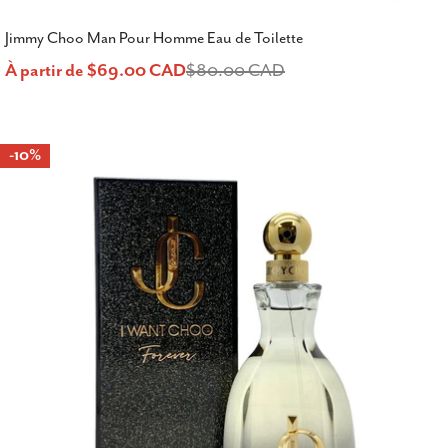
Jimmy Choo Man Pour Homme Eau de Toilette
À partir de $69.00 CAD
$80.00 CAD
Prix
Prix
de
habituel
-10%
vente