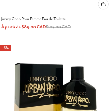
Choi
Jimmy Choo Pour Femme Eau de Toilette
À partir de $85.00 CAD
$107.00 CAD
Prix
Prix
de
habituel
-6%
vente