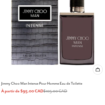
Choi
Jimmy Choo Man Intense Pour Homme Eau de Toilette
À partir de $95.00 CAD
$105.00 CAD
Prix
Prix