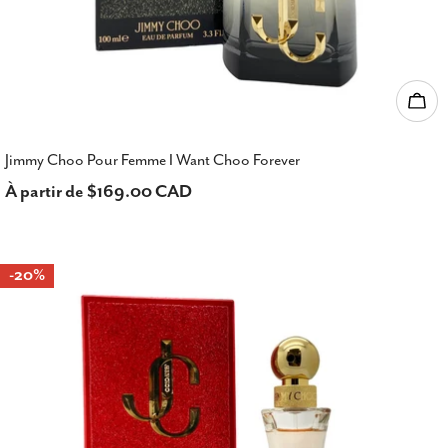
Choi
Jimmy Choo Pour Femme I Want Choo Forever
Prix
À partir de $169.00 CAD
habituel
-20%