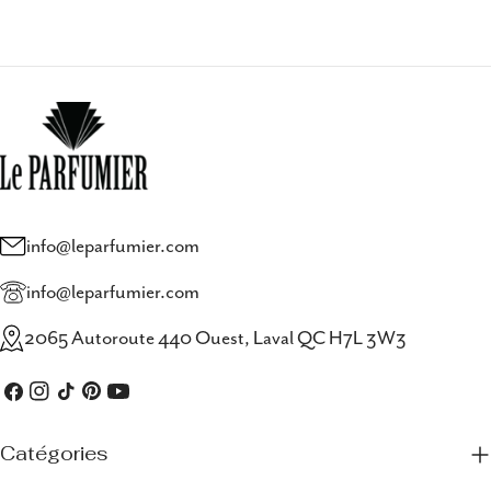
de
habituel
vente
info@leparfumier.com
info@leparfumier.com
2065 Autoroute 440 Ouest, Laval QC H7L 3W3
Facebook
Instagram
TIC
Pinterest
Youtube
Tac
Catégories