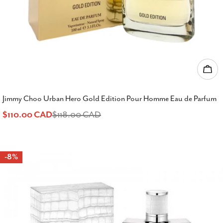
Ajou
Jimmy Choo Urban Hero Gold Edition Pour Homme Eau de Parfum
$110.00 CAD
$118.00 CAD
Prix
Prix
de
habituel
-8%
vente