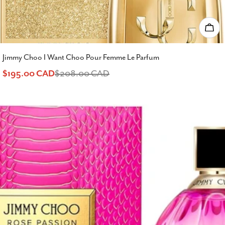
Ajou
Jimmy Choo I Want Choo Pour Femme Le Parfum
$195.00 CAD
$208.00 CAD
Prix
Prix
de
habituel
vente